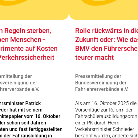
 Regeln sterben,
Rolle rückwärts in di
ben Menschen -
Zukunft oder: Wie da
rimente auf Kosten
BMV den Führersche
Verkehrssicherheit
teurer macht
mitteilung der
Pressemitteilung der
svereinigung der
Bundesvereinigung der
hrerverbände e.V.
Fahrlehrerverbände e.V.
rsminister Patrick
Als am 16. Oktober 2025 die
der hat mit seinem
Vorschläge zur Reform der
nktepapier vom 16. Oktober
Fahrschülerausbildungsordn
er schon seit Jahren
einer PK durch Herrn
ten und fast fertiggestellten
Verkehrsminister Schnieder
m der Fahrausbildung in
bekannt wurden, änderte sic