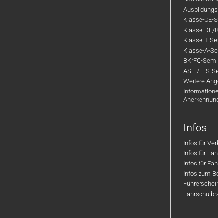
Ausbildungsf
Klasse-CE-Se
Klasse-DE/B
Klasse-T-Sem
Klasse-A-Sem
BKrFQ-Semi
ASF-/FES-Se
Weitere Ange
Informatione
Anerkennun
Infos
Infos für Ve
Infos für Fa
Infos für Fah
Infos zum Be
Führerschei
Fahrschulbr