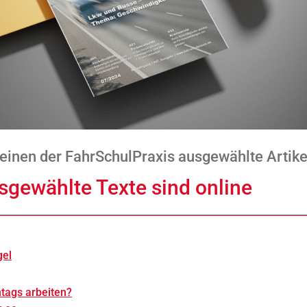
cheinen der FahrSchulPraxis ausgewählte Artik
sgewählte Texte sind online
el
tags arbeiten?