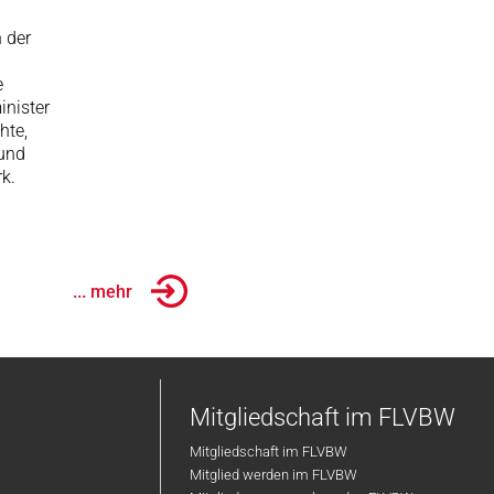
 der
e
inister
hte,
 und
rk.
... mehr
Mitgliedschaft im FLVBW
Mitgliedschaft im FLVBW
Mitglied werden im FLVBW