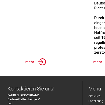
Deutsc
Richt
Durch 
einger
besetz
Hoffn
seit 
regelb
profes
zerstö
... mehr
... mehr
Kontaktieren Sie uns!
Menü
FAHRLEHRERVERBAND
Aktuelles
Baden-Württemberg e.V.
Fortbildung
und