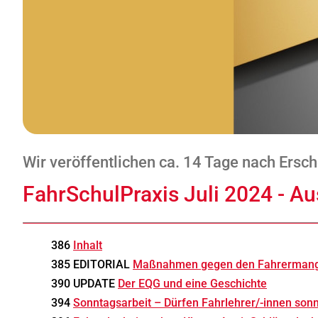
Wir veröffentlichen ca. 14 Tage nach Ers
FahrSchulPraxis Juli 2024 - Au
386
Inhalt
385 EDITORIAL
Maßnahmen gegen den Fahrermang
390 UPDATE
Der EQG und eine Geschichte
394
Sonntagsarbeit – Dürfen Fahrlehrer/-innen sonn