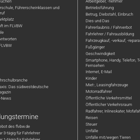
suchen
Arbeitgeber, -nehmer
hrschule, Führerscheinklassen und
Betriebsführung
ruf
Betrug, Diebstahl, Einbruch
rktplatz
Dies und Das
aft im FLVBW
Fahrerlaubnis / Fahrverbot
ile
Fahrlehrer / Fahrausbildung
Antworten
Fahrzeugkauf, -verkauf, -repar
 FLVBW
Fußgänger
Geschwindigkeit
Smartphone, Handy, Telefon, T
Fernsehen
Internet, E-Mail
Kinder
hrschulbranche
Miet-, Leasingfahrzeuge
axis: Das südwestdeutsche
Motorradfahrer
agazin
Öffentliche Verkehrsmittel
R-News
Öffentlicher Verkehrsraum
Radfahrer, Inlineskater, Mofaf
ldungstermine
Reisen
Steuer
bot des flvbw.de
Unfälle
 3-tägig für Fahrlehrer
Unfälle mit/wegen Tieren
 1-tägig für Fahrlehrer