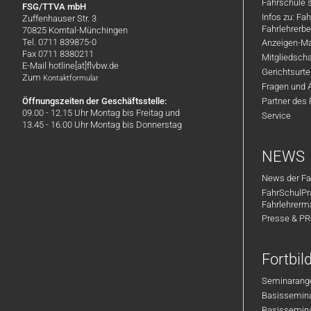
Fahrschule 
FSG/TTVA mbH
Infos zu: Fa
Zuffenhauser Str. 3
Fahrlehrerbe
70825 Korntal-Münchingen
Tel. 0711 839875-0
Anzeigen-Ma
Fax 0711 8380211
Mitgliedsch
E-Mail hotline[at]flvbw.de
Gerichtsurte
Zum
Kontaktformular
Fragen und 
Öffnungszeiten der Geschäftsstelle:
Partner des
09.00 - 12.15 Uhr Montag bis Freitag und
Service
13.45 - 16.00 Uhr Montag bis Donnerstag
NEWS
News der Fa
FahrSchulPr
Fahrlehrerm
Presse & P
Fortbi
Seminarange
Basisseminar
Basisseminar