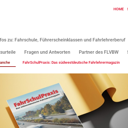
HOME
fos zu: Fahrschule, Führerscheinklassen und Fahrlehrerberuf
surteile
Fragen und Antworten
Partner des FLVBW
ranche
FahrSchulPraxis: Das südwestdeutsche Fahrlehrermagazin