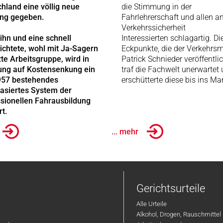
hland eine völlig neue
die Stimmung in der
ung gegeben.
Fahrlehrerschaft und allen an
Verkehrssicherheit
ihn und eine schnell
Interessierten schlagartig. Di
ichtete, wohl mit Ja-Sagern
Eckpunkte, die der Verkehrsm
te Arbeitsgruppe, wird in
Patrick Schnieder veröffentlic
ung auf Kostensenkung ein
traf die Fachwelt unerwartet
1957 bestehendes
erschütterte diese bis ins Ma
asiertes System der
sionellen Fahrausbildung
rt.
... mehr
Gerichtsurteile
Alle Urteile
Alkohol, Drogen, Rauschmittel